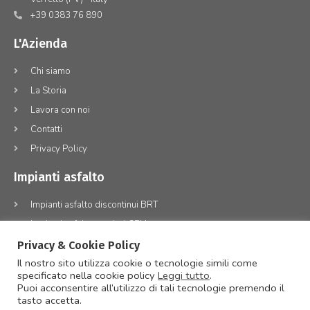
+39 0383 76 890
L'Azienda
Chi siamo
La Storia
Lavora con noi
Contatti
Privacy Policy
Impianti asfalto
Impianti asfalto discontinui BRT
Impianti asfalto continui CEM
Impianti asfalto continui e discontinui mobili
Privacy & Cookie Policy
Il nostro sito utilizza cookie o tecnologie simili come
Impianti misto cementato e conglomerato a freddo MCCF
specificato nella cookie policy
Leggi tutto
.
Revamping impianti
Puoi acconsentire all’utilizzo di tali tecnologie premendo il
tasto accetta.