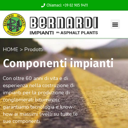
Chiamaci: +39 02 905 9411
HOME > Prodotti
Componenti impianti
Con oltre 60 anni di vita e di
esperienza nella costruzione di
impianti per la produzione di
conglomerati bituminosi,
garantiamo tecnologia e know-
how ai massimi livelli su tutte le
sue componenti.